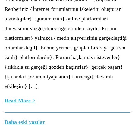
Rehberiniz {İnternet forumlarının iskeletini oluşturan
teknolojiler} {günümüzün} online platformlar}
dünyasının vazgeçilmez öğelerinden sayılır. Forum
platformları} yalnızca} metin alışverişinin gerçekleştiği
ortamlar değil}, bunun yerine} gruplar biraraya getiren
canlı} platformlardır}. Forum başlatmayı isteyenler}
{sıklıkla şu gerçeği gözden kaçırırlar}: gerçek başarı}
{şu anda} forum altyapısının} sunacağı} devamlı
etkileşim} […]
Read More >
Yazı
Daha eski yazılar
gezinmesi