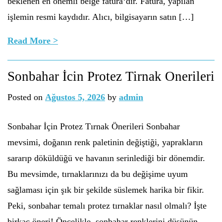
beklenen en önemli belge fatura‘dır. Fatura, yapılan
işlemin resmi kaydıdır. Alıcı, bilgisayarın satın […]
Read More >
Sonbahar İcin Protez Tirnak Onerileri
Posted on
Ağustos 5, 2026
by
admin
Sonbahar İçin Protez Tırnak Önerileri Sonbahar
mevsimi, doğanın renk paletinin değiştiği, yaprakların
sararıp döküldüğü ve havanın serinlediği bir dönemdir.
Bu mevsimde, tırnaklarınızı da bu değişime uyum
sağlaması için şık bir şekilde süslemek harika bir fikir.
Peki, sonbahar temalı protez tırnaklar nasıl olmalı? İşte
birkaç öneri! Öncelikle, sonbahar renklerini düşünün.