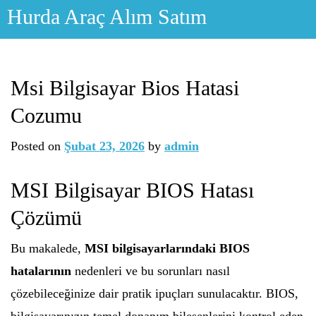
Skip
Hurda Araç Alım Satım
to
content
Msi Bilgisayar Bios Hatasi
Cozumu
Posted on
Şubat 23, 2026
by
admin
MSI Bilgisayar BIOS Hatası
Çözümü
Bu makalede,
MSI bilgisayarlarındaki BIOS
hatalarının
nedenleri ve bu sorunları nasıl
çözebileceğinize dair pratik ipuçları sunulacaktır. BIOS,