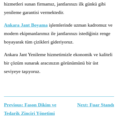
hizmetleri sunan firmamız, jantlarınızı ilk günkü gibi
yenileme garantisi vermektedir.
Ankara Jant Boyama
işlemlerinde uzman kadromuz ve
modern ekipmanlarımız ile jantlarınızı istediğiniz renge
boyayarak tüm çizikleri gideriyoruz.
Ankara Jant Yenileme hizmetimizle ekonomik ve kaliteli
bir çözüm sunarak aracınızın görünümünü bir üst
seviyeye taşıyoruz.
Yazı
Previous:
Fason Dikim ve
Next:
Fuar Standı
gezinmesi
Tedarik Zinciri Yönetimi