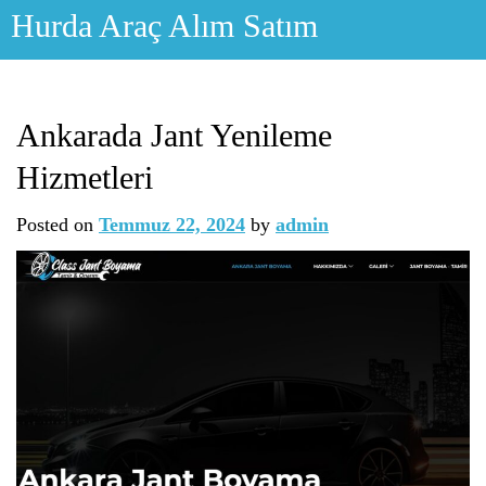
Skip
Hurda Araç Alım Satım
to
content
Ankarada Jant Yenileme
Hizmetleri
Posted on
Temmuz 22, 2024
by
admin