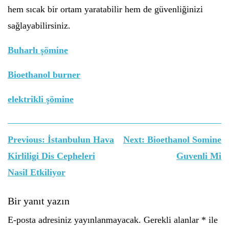
hem sıcak bir ortam yaratabilir hem de güvenliğinizi
sağlayabilirsiniz.
Buharlı şömine
Bioethanol burner
elektrikli şömine
Yazı
Previous:
İstanbulun Hava
Next:
Bioethanol Somine
gezinmesi
Kirliligi Dis Cepheleri
Guvenli Mi
Nasil Etkiliyor
Bir yanıt yazın
E-posta adresiniz yayınlanmayacak.
Gerekli alanlar
*
ile