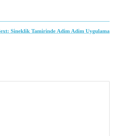
ext:
Sineklik Tamirinde Adim Adim Uygulama