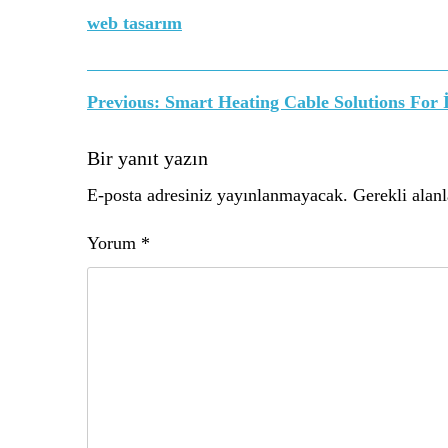
web tasarım
Yazı
Previous:
Smart Heating Cable Solutions For 
gezinmesi
Bir yanıt yazın
E-posta adresiniz yayınlanmayacak.
Gerekli alan
Yorum
*