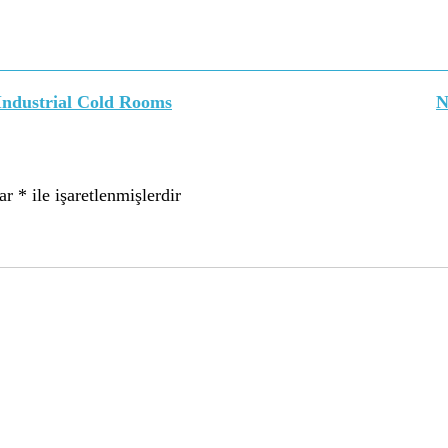
İndustrial Cold Rooms
N
lar
*
ile işaretlenmişlerdir