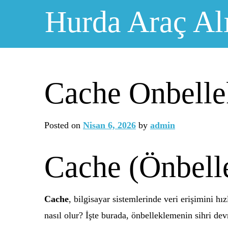
Skip
Hurda Araç Al
to
content
Cache Onbelle
Posted on
Nisan 6, 2026
by
admin
Cache (Önbell
Cache
, bilgisayar sistemlerinde veri erişimini hız
nasıl olur? İşte burada, önbelleklemenin sihri devr