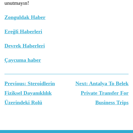
unutmayın!
Zonguldak Haber
Ereğli Haberleri
Devrek Haberleri
Çaycuma haber
Yazı
Previous:
Steroidlerin
Next:
Antalya To Belek
gezinmesi
Fiziksel Dayanıklılık
Private Transfer For
Üzerindeki Rolü
Business Trips