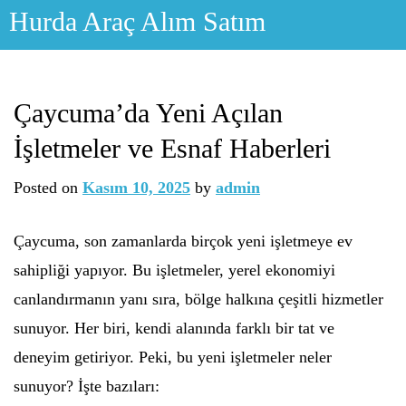
Skip
Hurda Araç Alım Satım
to
content
Çaycuma’da Yeni Açılan
İşletmeler ve Esnaf Haberleri
Posted on
Kasım 10, 2025
by
admin
Çaycuma, son zamanlarda birçok yeni işletmeye ev
sahipliği yapıyor. Bu işletmeler, yerel ekonomiyi
canlandırmanın yanı sıra, bölge halkına çeşitli hizmetler
sunuyor. Her biri, kendi alanında farklı bir tat ve
deneyim getiriyor. Peki, bu yeni işletmeler neler
sunuyor? İşte bazıları: