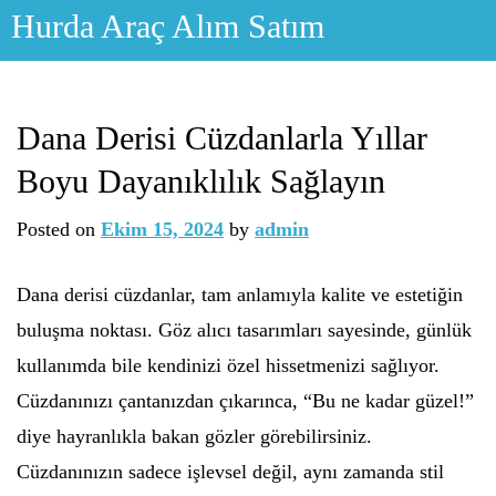
Skip
Hurda Araç Alım Satım
to
content
Dana Derisi Cüzdanlarla Yıllar
Boyu Dayanıklılık Sağlayın
Posted on
Ekim 15, 2024
by
admin
Dana derisi cüzdanlar, tam anlamıyla kalite ve estetiğin
buluşma noktası. Göz alıcı tasarımları sayesinde, günlük
kullanımda bile kendinizi özel hissetmenizi sağlıyor.
Cüzdanınızı çantanızdan çıkarınca, “Bu ne kadar güzel!”
diye hayranlıkla bakan gözler görebilirsiniz.
Cüzdanınızın sadece işlevsel değil, aynı zamanda stil