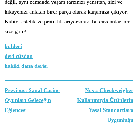
değil, aynı zamanda yaşam tarzınızı yansıtan, sizi ve
hikayenizi anlatan birer parça olarak karşımıza çıkıyor.
Kalite, estetik ve pratiklik arıyorsanız, bu cüzdanlar tam
size göre!
bulderi
deri cüzdan
hakiki dana derisi
Yazı
Previous:
Sanal Casino
Next:
Checkweigher
gezinmesi
Oyunları Geleceğin
Kullanımıyla Ürünlerin
Eğlencesi
Yasal Standartlara
Uygunluğu