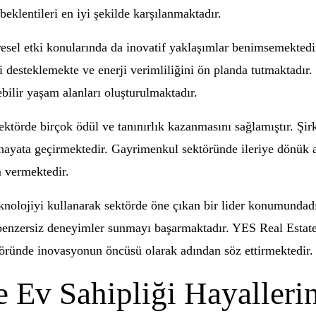
beklentileri en iyi şekilde karşılanmaktadır.
resel etki konularında da inovatif yaklaşımlar benimsemektedir
i desteklemekte ve enerji verimliliğini ön planda tutmaktadı
ebilir yaşam alanları oluşturulmaktadır.
ektörde birçok ödül ve tanınırlık kazanmasını sağlamıştır. Şi
eri hayata geçirmektedir. Gayrimenkul sektöründe ileriye dönü
m vermektedir.
lojiyi kullanarak sektörde öne çıkan bir lider konumundadır. 
ne benzersiz deneyimler sunmayı başarmaktadır. YES Real Estate
töründe inovasyonun öncüsü olarak adından söz ettirmektedir.
e Ev Sahipliği Hayalleri