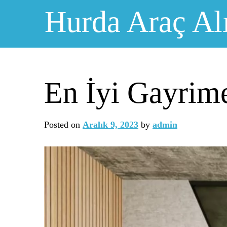
Skip
Hurda Araç Al
to
content
En İyi Gayrim
Posted on
Aralık 9, 2023
by
admin