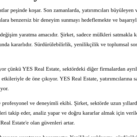
satlar peşinde koşar. Son zamanlarda, yatırımcıları büyüleyen v
cılara benzersiz bir deneyim sunmayı hedeflemekte ve başarıyl
 değişim yaratma amacıdır. Şirket, sadece mülkleri satmakla 
a kararlıdır. Sürdürülebilirlik, yenilikçilik ve toplumsal sor
iyor çünkü YES Real Estate, sektördeki diğer firmalardan ayrılıy
 etkileriyle de öne çıkıyor. YES Real Estate, yatırımcılarına 
yor.
e profesyonel ve deneyimli ekibi. Şirket, sektörde uzun yıllar
eri takip eder, analiz yapar ve doğru kararlar almak için veriler
eal Estate'e olan güvenleri artar.