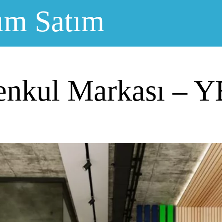
ım Satım
enkul Markası – Y