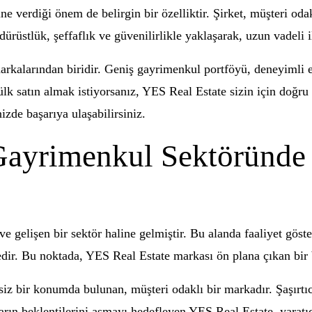
 verdiği önem de belirgin bir özelliktir. Şirket, müşteri oda
dürüstlük, şeffaflık ve güvenilirlikle yaklaşarak, uzun vadeli 
rkalarından biridir. Geniş gayrimenkul portföyü, deneyimli e
 satın almak istiyorsanız, YES Real Estate sizin için doğru t
zde başarıya ulaşabilirsiniz.
Gayrimenkul Sektöründe
e gelişen bir sektör haline gelmiştir. Bu alanda faaliyet gös
edir. Bu noktada, YES Real Estate markası ön plana çıkan bir 
z bir konumda bulunan, müşteri odaklı bir markadır. Şaşırtıc
rın beklentilerini aşmayı hedefleyen YES Real Estate, yaratıc