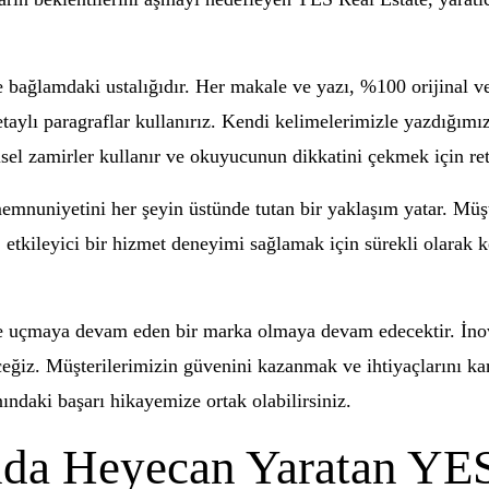
bağlamdaki ustalığıdır. Her makale ve yazı, %100 orijinal v
aylı paragraflar kullanırız. Kendi kelimelerimizle yazdığımız 
sel zamirler kullanır ve okuyucunun dikkatini çekmek için retori
emnuniyetini her şeyin üstünde tutan bir yaklaşım yatar. Müşter
tkileyici bir hizmet deneyimi sağlamak için sürekli olarak ken
e uçmaya devam eden bir marka olmaya devam edecektir. İno
eğiz. Müşterilerimizin güvenini kazanmak ve ihtiyaçlarını ka
ındaki başarı hikayemize ortak olabilirsiniz.
ında Heyecan Yaratan YES