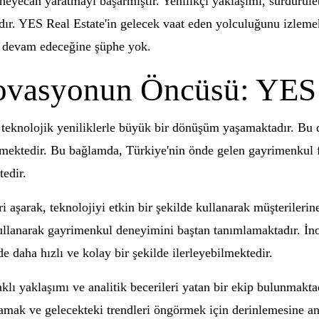
heyecan yaratmayı başarmıştır. Yenilikçi yaklaşımı, sürdürülebi
adır. YES Real Estate'in gelecek vaat eden yolculuğunu izleme
a devam edeceğine şüphe yok.
ovasyonun Öncüsü: YES 
 teknolojik yeniliklerle büyük bir dönüşüm yaşamaktadır. Bu 
lmektedir. Bu bağlamda, Türkiye'nin önde gelen gayrimenkul f
edir.
 aşarak, teknolojiyi etkin bir şekilde kullanarak müşterilerin
i kullanarak gayrimenkul deneyimini baştan tanımlamaktadır. İn
e daha hızlı ve kolay bir şekilde ilerleyebilmektedir.
klı yaklaşımı ve analitik becerileri yatan bir ekip bulunmakta
anlamak ve gelecekteki trendleri öngörmek için derinlemesine a