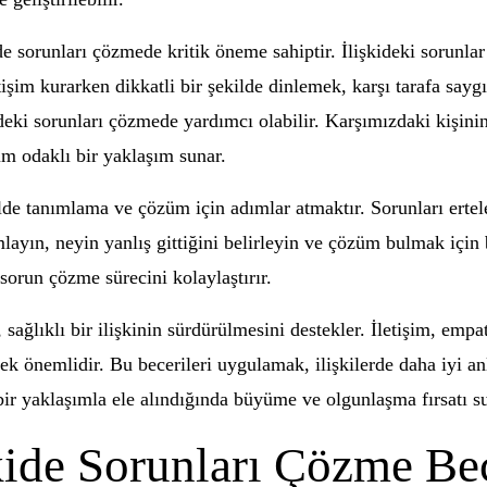
kide sorunları çözmede kritik öneme sahiptir. İlişkideki sorunl
etişim kurarken dikkatli bir şekilde dinlemek, karşı tarafa sayg
deki sorunları çözmede yardımcı olabilir. Karşımızdaki kişini
m odaklı bir yaklaşım sunar.
kilde tanımlama ve çözüm için adımlar atmaktır. Sorunları ert
layın, neyin yanlış gittiğini belirleyin ve çözüm bulmak için bi
orun çözme sürecini kolaylaştırır.
, sağlıklı bir ilişkinin sürdürülmesini destekler. İletişim, em
mek önemlidir. Bu becerileri uygulamak, ilişkilerde daha iyi a
bir yaklaşımla ele alındığında büyüme ve olgunlaşma fırsatı s
kide Sorunları Çözme Bece