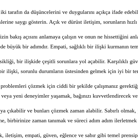
r iki tarafın da düşüncelerini ve duygularını açıkça ifade edeb
erine saygı gösterin. Açık ve dürüst iletişim, sorunların hızlı
izin bakış açısını anlamaya çalışın ve onun ne hissettiğini a
e büyük bir adımdır. Empati, sağlıklı bir ilişki kurmanın teme
liği, bir ilişkide çeşitli sorunlara yol açabilir. Karşılıklı gü
ir ilişki, sorunlu durumların üstesinden gelmek için iyi bir te
 problemleri çözmek için ciddi bir şekilde çalışmanız gerektiğ
k veya yeni deneyimler yaşamak, bağınızı kuvvetlendirecek ve 
taya çıkabilir ve bunları çözmek zaman alabilir. Sabırlı olmak,
ine, birbirinize zaman tanımak ve süreci adım adım ilerletmek 
k, iletişim, empati, güven, eğlence ve sabır gibi temel prensi