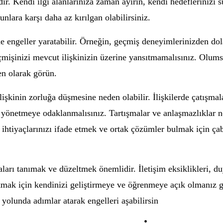
lidir. Kendi ilgi alanlarınıza zaman ayırın, kendi hedeflerinizi
unlara karşı daha az kırılgan olabilirsiniz.
e engeller yaratabilir. Örneğin, geçmiş deneyimlerinizden dola
geçmişinizi mevcut ilişkinizin üzerine yansıtmamalısınız. Olum
ven olarak görün.
lişkinin zorluğa düşmesine neden olabilir. İlişkilerde çatışma
 yönetmeye odaklanmalısınız. Tartışmalar ve anlaşmazlıklar no
e ihtiyaçlarınızı ifade etmek ve ortak çözümler bulmak için ça
taları tanımak ve düzeltmek önemlidir. İletişim eksiklikleri, d
kmak için kendinizi geliştirmeye ve öğrenmeye açık olmanız ger
 yolunda adımlar atarak engelleri aşabilirsin