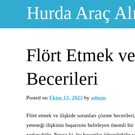
Skip
Hurda Araç Al
to
content
Flört Etmek ve
Becerileri
Posted on
Ekim 13, 2023
by
admin
Flört etmek ve ilişkide sorunları çözme becerileri,
yeteneği ilişkinin başarısını belirleyen önemli bir
zorlanabilir. Neyse ki, bu beceriler öğrenilebilir ve