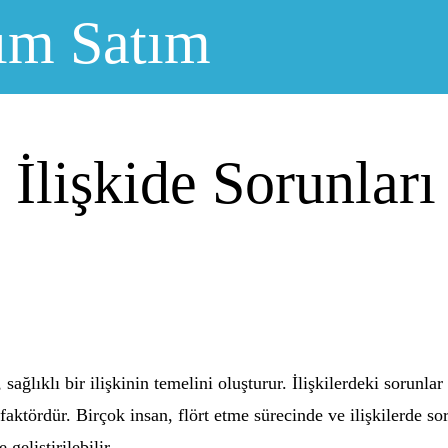
ım Satım
 İlişkide Sorunlar
 sağlıklı bir ilişkinin temelini oluşturur. İlişkilerdeki sorunl
 faktördür. Birçok insan, flört etme sürecinde ve ilişkilerde s
 geliştirilebilir.