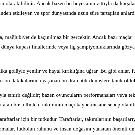
 olarak bilinir. Ancak bazen bu heyecanın zıttıyla da karşılaşa
rinden etkileyen ve spor dünyasında uzun süre tartışılan anlard
ıra, mağlubiyet de kaçınılmaz bir gerçektir. Ancak bazı maçlar
n, dünya kupası finallerinde veya lig şampiyonluklarında gözya
ka golüyle yenilir ve hayal kırıklığına uğrar. Bu gibi anlar,
ın son dakikalarında yaşanan bu dramatik dönüşlere tanık olduk
la sınırlı değildir; bazen oyuncuların performansları veya te
rı atan bir futbolcu, takımının maçı kaybetmesine sebep olabil
aftarlar için bir tutkudur. Taraftarlar, takımlarının başarıları
nmalar, futbolun ruhunu ve insan doğasını yansıtan önemli uns