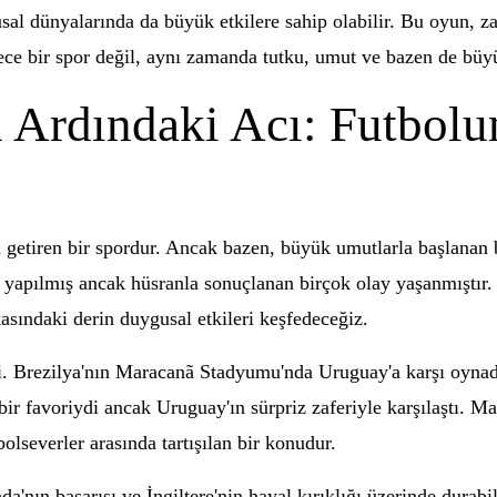
sal dünyalarında da büyük etkilere sahip olabilir. Bu oyun, za
adece bir spor değil, aynı zamanda tutku, umut ve bazen de büyü
n Ardındaki Acı: Futbol
aya getiren bir spordur. Ancak bazen, büyük umutlarla başlanan
lar yapılmış ancak hüsranla sonuçlanan birçok olay yaşanmıştı
kasındaki derin duygusal etkileri keşfedeceğiz.
. Brezilya'nın Maracanã Stadyumu'nda Uruguay'a karşı oynadı
 bir favoriydi ancak Uruguay'ın sürpriz zaferiyle karşılaştı. M
bolseverler arasında tartışılan bir konudur.
'nın başarısı ve İngiltere'nin hayal kırıklığı üzerinde durabil