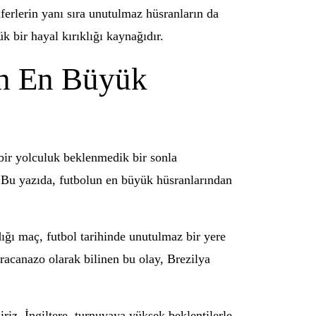
ferlerin yanı sıra unutulmaz hüsranların da
k bir hayal kırıklığı kaynağıdır.
un En Büyük
 bir yolculuk beklenmedik bir sonla
r. Bu yazıda, futbolun en büyük hüsranlarından
ğı maç, futbol tarihinde unutulmaz bir yere
aracanazo olarak bilinen bu olay, Brezilya
iriz. İngiltere, turnuvaya yüksek beklentilerle