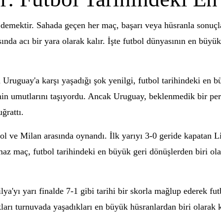
emektir. Sahada geçen her maç, başarı veya hüsranla sonuçlana
zasında acı bir yara olarak kalır. İşte futbol dünyasının en bü
uguay'a karşı yaşadığı şok yenilgi, futbol tarihindeki en bü
nin umutlarını taşıyordu. Ancak Uruguay, beklenmedik bir perf
ğrattı.
ol ve Milan arasında oynandı. İlk yarıyı 3-0 geride kapatan Li
az maç, futbol tarihindeki en büyük geri dönüşlerden biri olar
'yı yarı finalde 7-1 gibi tarihi bir skorla mağlup ederek futb
ıkları turnuvada yaşadıkları en büyük hüsranlardan biri olarak 