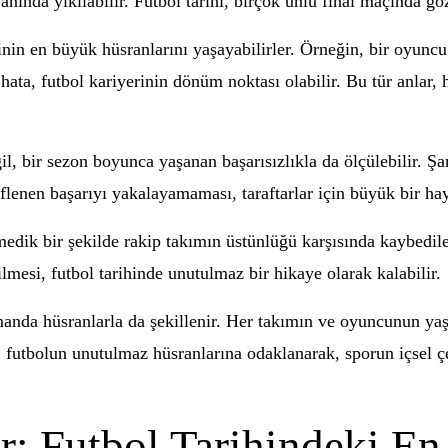
anında yıkılabilir. Futbol tarihi, birçok ünlü final maçında g
inin en büyük hüsranlarını yaşayabilirler. Örneğin, bir oyunc
r hata, futbol kariyerinin dönüm noktası olabilir. Bu tür anlar
il, bir sezon boyunca yaşanan başarısızlıkla da ölçülebilir. Ş
nen başarıyı yakalayamaması, taraftarlar için büyük bir hayal
dik bir şekilde rakip takımın üstünlüğü karşısında kaybedilen
nilmesi, futbol tarihinde unutulmaz bir hikaye olarak kalabilir.
anda hüsranlarla da şekillenir. Her takımın ve oyuncunun yaş
futbolun unutulmaz hüsranlarına odaklanarak, sporun içsel çe
: Futbol Tarihindeki E