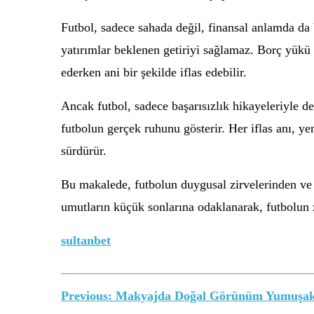
Futbol, sadece sahada değil, finansal anlamda da 
yatırımlar beklenen getiriyi sağlamaz. Borç yükü 
ederken ani bir şekilde iflas edebilir.
Ancak futbol, sadece başarısızlık hikayeleriyle de
futbolun gerçek ruhunu gösterir. Her iflas anı, ye
sürdürür.
Bu makalede, futbolun duygusal zirvelerinden ve 
umutların küçük sonlarına odaklanarak, futbolun z
sultanbet
Yazı
Previous:
Makyajda Doğal Görünüm Yumuşak 