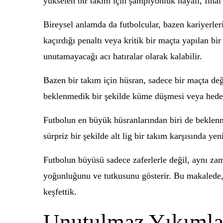
yükselen bir takım için şampiyonluk hayali, final 
Bireysel anlamda da futbolcular, bazen kariyerler
kaçırdığı penaltı veya kritik bir maçta yapılan bi
unutamayacağı acı hatıralar olarak kalabilir.
Bazen bir takım için hüsran, sadece bir maçta değ
beklenmedik bir şekilde küme düşmesi veya hedefle
Futbolun en büyük hüsranlarından biri de beklenme
sürpriz bir şekilde alt lig bir takım karşısında ye
Futbolun büyüsü sadece zaferlerle değil, aynı zam
yoğunluğunu ve tutkusunu gösterir. Bu makalede, 
keşfettik.
Unutulmaz Yıkımlar