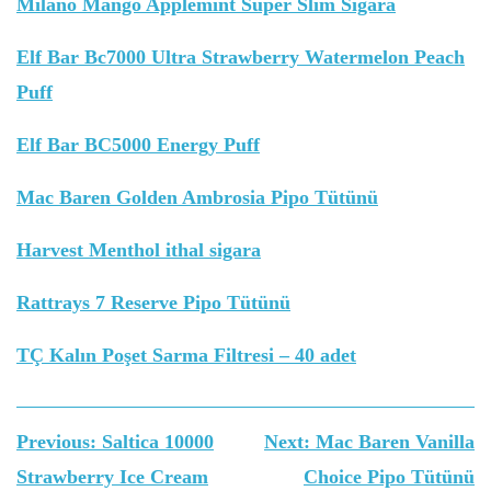
Milano Mango Applemint Super Slim Sigara
Elf Bar Bc7000 Ultra Strawberry Watermelon Peach
Puff
Elf Bar BC5000 Energy Puff
Mac Baren Golden Ambrosia Pipo Tütünü
Harvest Menthol ithal sigara
Rattrays 7 Reserve Pipo Tütünü
TÇ Kalın Poşet Sarma Filtresi – 40 adet
Yazı
Previous:
Saltica 10000
Next:
Mac Baren Vanilla
gezinmesi
Strawberry Ice Cream
Choice Pipo Tütünü