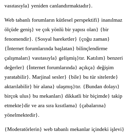
vasıtasıyla} yeniden canlandırmaktadır}.
Web tabanlı forumların kütlesel perspektifi} inanılmaz
ölçüde geniş} ve çok yönlü bir yapısı olan} {bir
fenomendir}. {Sosyal hareketler} {çoğu zaman}
{İnternet forumlarında başlatan} bilinçlendirme
çalışmaları} vasıtasıyla} gelişmiş}tır. Katılım} benzeri
değerler} {İnternet forumlarında} açıkça} değişim
yaratabilir}. Marjinal sesler} {bile} bu tür sitelerde}
aktarılabilir} bir alana} ulaşmış}tır. {Bundan dolayı}
birçok ulus} bu mekanları} dikkatli bir biçimde} takip
etmekte}dir ve ara sıra kısıtlama} {çabalarına}
yönelmektedir}.
{Moderatörlerin} web tabanlı mekanlar içindeki işlevi}