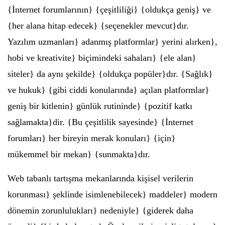
{İnternet forumlarının} {çeşitliliği} {oldukça geniş} ve
{her alana hitap edecek} {seçenekler mevcut}dır.
Yazılım uzmanları} adanmış platformlar} yerini alırken},
hobi ve kreativite} biçimindeki sahaları} {ele alan}
siteler} da aynı şekilde} {oldukça popüler}dır. {Sağlık}
ve hukuk} {gibi ciddi konularında} açılan platformlar}
geniş bir kitlenin} günlük rutininde} {pozitif katkı
sağlamakta}dir. {Bu çeşitlilik sayesinde} {İnternet
forumları} her bireyin merak konuları} {için}
mükemmel bir mekan} {sunmakta}dır.
Web tabanlı tartışma mekanlarında kişisel verilerin
korunması} şeklinde isimlenebilecek} maddeler} modern
dönemin zorunlulukları} nedeniyle} {giderek daha