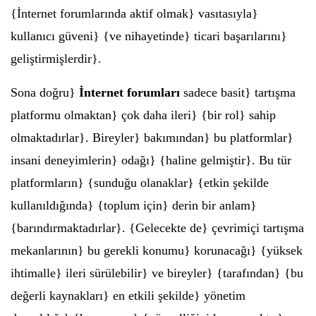
{İnternet forumlarında aktif olmak} vasıtasıyla}
kullanıcı güveni} {ve nihayetinde} ticari başarılarını}
geliştirmişlerdir}.
Sona doğru}
İnternet forumları
sadece basit} tartışma
platformu olmaktan} çok daha ileri} {bir rol} sahip
olmaktadırlar}. Bireyler} bakımından} bu platformlar}
insani deneyimlerin} odağı} {haline gelmiştir}. Bu tür
platformların} {sunduğu olanaklar} {etkin şekilde
kullanıldığında} {toplum için} derin bir anlam}
{barındırmaktadırlar}. {Gelecekte de} çevrimiçi tartışma
mekanlarının} bu gerekli konumu} korunacağı} {yüksek
ihtimalle} ileri sürülebilir} ve bireyler} {tarafından} {bu
değerli kaynakları} en etkili şekilde} yönetim