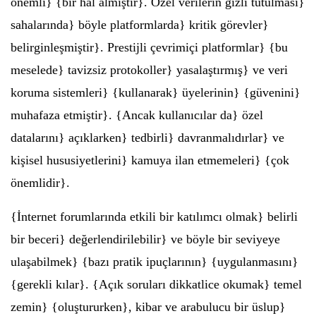
önemli} {bir hal almıştır}. Özel verilerin gizli tutulması}
sahalarında} böyle platformlarda} kritik görevler}
belirginleşmiştir}. Prestijli çevrimiçi platformlar} {bu
meselede} tavizsiz protokoller} yasalaştırmış} ve veri
koruma sistemleri} {kullanarak} üyelerinin} {güvenini}
muhafaza etmiştir}. {Ancak kullanıcılar da} özel
datalarını} açıklarken} tedbirli} davranmalıdırlar} ve
kişisel hususiyetlerini} kamuya ilan etmemeleri} {çok
önemlidir}.
{İnternet forumlarında etkili bir katılımcı olmak} belirli
bir beceri} değerlendirilebilir} ve böyle bir seviyeye
ulaşabilmek} {bazı pratik ipuçlarının} {uygulanmasını}
{gerekli kılar}. {Açık soruları dikkatlice okumak} temel
zemin} {oluştururken}, kibar ve arabulucu bir üslup}