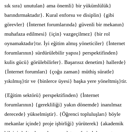
sık sıra} unutulan} ama önemli} bir yükümlülük}
barındırmaktadır}. Kural enforsu ve disiplin} {gibi
görevler} {İnternet forumlarında} güvenli bir mekanın}
muhafaza edilmesi} {için} vazgeçilmez} {bir rol
oynamaktadır}tır. İyi eğitim almış yöneticiler} {İnternet
forumlarının} sürdürülebilir yapısı} perspektifinden}
kulis gücü} görülebilirler}. Başarısız denetim} hallerde}
{İnternet forumları} {çoğu zaman} müthiş süratle}
yıkılmış}tir ve {binlerce üyesi} başka yere yöneltmiş}tir.
{Eğitim sektörü} perspektifinden} {İnternet
forumlarının} {gerekliliği} yakın dönemde} inanılmaz
derecede} yükselmiştir}. {Öğrenci topluluşları} böyle
mekanlar içinde} proje işbirliği} yürüterek} {akademik