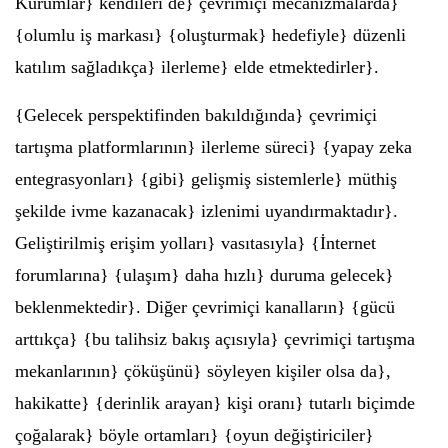
Kurumlar} kendileri de} çevrimiçi mecanizmalarda}
{olumlu iş markası} {oluşturmak} hedefiyle} düzenli
katılım sağladıkça} ilerleme} elde etmektedirler}.
{Gelecek perspektifinden bakıldığında} çevrimiçi
tartışma platformlarının} ilerleme süreci} {yapay zeka
entegrasyonları} {gibi} gelişmiş sistemlerle} müthiş
şekilde ivme kazanacak} izlenimi uyandırmaktadır}.
Geliştirilmiş erişim yolları} vasıtasıyla} {İnternet
forumlarına} {ulaşım} daha hızlı} duruma gelecek}
beklenmektedir}. Diğer çevrimiçi kanalların} {gücü
arttıkça} {bu talihsiz bakış açısıyla} çevrimiçi tartışma
mekanlarının} çöküşünü} söyleyen kişiler olsa da},
hakikatte} {derinlik arayan} kişi oranı} tutarlı biçimde
çoğalarak} böyle ortamları} {oyun değiştiriciler}