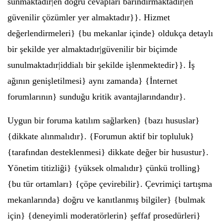
sunmaktadır|en doğru cevapları barındırmaktadır|en
güvenilir çözümler yer almaktadır}}. Hizmet
değerlendirmeleri} {bu mekanlar içinde} oldukça detaylı
bir şekilde yer almaktadır|güvenilir bir biçimde
sunulmaktadır|iddialı bir şekilde işlenmektedir}}. İş
ağının genişletilmesi} aynı zamanda} {İnternet
forumlarının} sunduğu kritik avantajlarındandır}.
Uygun bir foruma katılım sağlarken} {bazı hususlar}
{dikkate alınmalıdır}. {Forumun aktif bir topluluk}
{tarafından desteklenmesi} dikkate değer bir husustur}.
Yönetim titizliği} {yüksek olmalıdır} çünkü trolling}
{bu tür ortamları} {çöpe çevirebilir}. Çevrimiçi tartışma
mekanlarında} doğru ve kanıtlanmış bilgiler} {bulmak
için} {deneyimli moderatörlerin} şeffaf prosedürleri}