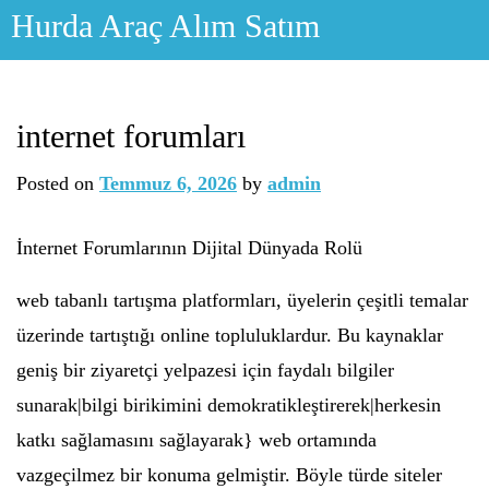
Skip
Hurda Araç Alım Satım
to
content
internet forumları
Posted on
Temmuz 6, 2026
by
admin
İnternet Forumlarının Dijital Dünyada Rolü
web tabanlı tartışma platformları, üyelerin çeşitli temalar
üzerinde tartıştığı online topluluklardur. Bu kaynaklar
geniş bir ziyaretçi yelpazesi için faydalı bilgiler
sunarak|bilgi birikimini demokratikleştirerek|herkesin
katkı sağlamasını sağlayarak} web ortamında
vazgeçilmez bir konuma gelmiştir. Böyle türde siteler