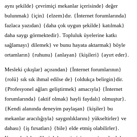
aynı şekilde} çevrimiçi mekanlar içerisinde} değer
bulunmak} {için} {elzem}dır. {İnternet forumlarında}
fazlaca yazıdan} {daha çok uygun şekilde} katılmak}
daha saygı görmektedir}. Topluluk üyelerine katkı
sağlamayı} dilemek} ve bunu hayata aktarmak} böyle
ortamların} {ruhunu} {anlayan} {kişileri} {ayırt eder}.
Mesleki çıkışlar} açısından} {İnternet forumlarının}
{rolü} sık sık ihmal edilse de} {oldukça belirgin}dir.
{Profesyonel ağları geliştirmek} amacıyla} {İnternet
forumlarında} {aktif olmak} hayli faydalı} olmuştur}.
{Kendi alanında deneyim paylaşan} {kişiler} bu
mekanlar aracılığıyla} saygınlıklarını} yükseltirler} ve
dahası} {iş fırsatları} {bile} elde etmiş olabilirler}.