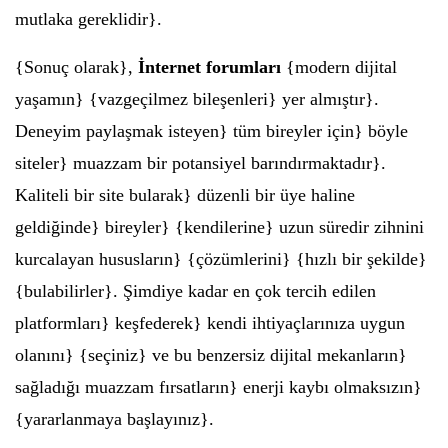
mutlaka gereklidir}.
{Sonuç olarak},
İnternet forumları
{modern dijital
yaşamın} {vazgeçilmez bileşenleri} yer almıştır}.
Deneyim paylaşmak isteyen} tüm bireyler için} böyle
siteler} muazzam bir potansiyel barındırmaktadır}.
Kaliteli bir site bularak} düzenli bir üye haline
geldiğinde} bireyler} {kendilerine} uzun süredir zihnini
kurcalayan hususların} {çözümlerini} {hızlı bir şekilde}
{bulabilirler}. Şimdiye kadar en çok tercih edilen
platformları} keşfederek} kendi ihtiyaçlarınıza uygun
olanını} {seçiniz} ve bu benzersiz dijital mekanların}
sağladığı muazzam fırsatların} enerji kaybı olmaksızın}
{yararlanmaya başlayınız}.