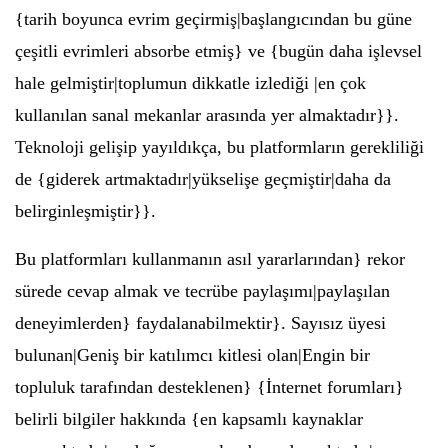
{tarih boyunca evrim geçirmiş|başlangıcından bu güne
çeşitli evrimleri absorbe etmiş} ve {bugün daha işlevsel
hale gelmiştir|toplumun dikkatle izlediği |en çok
kullanılan sanal mekanlar arasında yer almaktadır}}.
Teknoloji gelişip yayıldıkça, bu platformların gerekliliği
de {giderek artmaktadır|yükselişe geçmiştir|daha da
belirginleşmiştir}}.
Bu platformları kullanmanın asıl yararlarından} rekor
sürede cevap almak ve tecrübe paylaşımı|paylaşılan
deneyimlerden} faydalanabilmektir}. Sayısız üyesi
bulunan|Geniş bir katılımcı kitlesi olan|Engin bir
topluluk tarafından desteklenen} {İnternet forumları}
belirli bilgiler hakkında {en kapsamlı kaynaklar