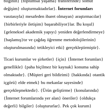
bilginin} {toplumsal yaşama} transferinde} somut
değişim} oluşturmaktadırlar}.
İnternet forumları
vasıtasıyla} mesafeden ibaret olmayan} araştırmacılar}
{birbirleriyle iletişim} başarabiliyor}lar. Bu koşul}
{geleneksel akademik yapıyı} yeniden değerlendirmeye}
{başlamış}tır ve çağdaş öğrenme metodolojilerinin}
oluşturulmasında} tetikleyici etki} gerçekleştirmiştir}.
Ticari kurumlar ve şirketler} {için} {İnternet forumları}
genellikle} {paha biçilmez bir kaynak} konuma sahip
olmaktadır}. {Müşteri geri bildirimi} {hakkında} otantik
içgörü} elde etmek} bu mekanlar sayesinde}
gerçekleşmektedir}. {Ürün geliştirme} {konularında}
{İnternet forumlarında yer alan} öneriler} {oldukça
değerli} bilgiler} {oluştururlar}. Pek çok kurum}