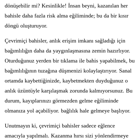
dönüşebilir mi? Kesinlikle! İnsan beyni, kazanılan her
bahisle daha fazla risk alma eğiliminde; bu da bir kısır
döngü oluşturuyor.
Çevrimiçi bahisler, anlık erişim imkanı sağladığı için
bağımlılığın daha da yaygınlaşmasına zemin hazırlıyor.
Oturduğunuz yerden bir tıklama ile bahis yapabilmek, bu
bağımlılığının tuzağına düşmenizi kolaylaştırıyor. Sanal
ortamda kaybettiğinizde, kaybetmekten duyduğunuz o
anlık üzüntüyle karşılaşmak zorunda kalmıyorsunuz. Bu
durum, kayıplarınızı görmezden gelme eğiliminde
olmanıza yol açabiliyor. bağlılık hale gelmeye başlıyor.
Unutmayın ki, çevrimiçi bahisler sadece eğlence
amacıyla yapılmalı. Kazanma hırsı sizi yönlendirmeye