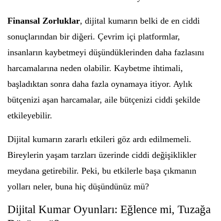
Finansal Zorluklar
, dijital kumarın belki de en ciddi
sonuçlarından bir diğeri. Çevrim içi platformlar,
insanların kaybetmeyi düşündüklerinden daha fazlasını
harcamalarına neden olabilir. Kaybetme ihtimali,
başladıktan sonra daha fazla oynamaya itiyor. Aylık
bütçenizi aşan harcamalar, aile bütçenizi ciddi şekilde
etkileyebilir.
Dijital kumarın zararlı etkileri göz ardı edilmemeli.
Bireylerin yaşam tarzları üzerinde ciddi değişiklikler
meydana getirebilir. Peki, bu etkilerle başa çıkmanın
yolları neler, buna hiç düşündünüz mü?
Dijital Kumar Oyunları: Eğlence mi, Tuzağa