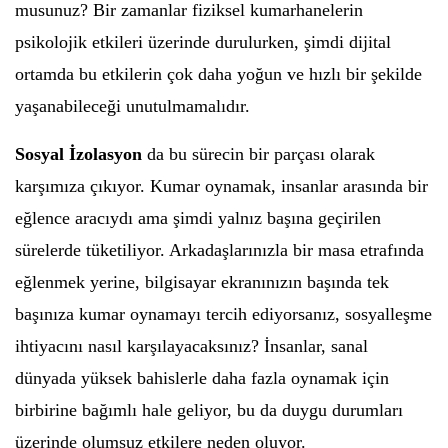
musunuz? Bir zamanlar fiziksel kumarhanelerin
psikolojik etkileri üzerinde durulurken, şimdi dijital
ortamda bu etkilerin çok daha yoğun ve hızlı bir şekilde
yaşanabileceği unutulmamalıdır.
Sosyal İzolasyon
da bu sürecin bir parçası olarak
karşımıza çıkıyor. Kumar oynamak, insanlar arasında bir
eğlence aracıydı ama şimdi yalnız başına geçirilen
sürelerde tüketiliyor. Arkadaşlarınızla bir masa etrafında
eğlenmek yerine, bilgisayar ekranınızın başında tek
başınıza kumar oynamayı tercih ediyorsanız, sosyalleşme
ihtiyacını nasıl karşılayacaksınız? İnsanlar, sanal
dünyada yüksek bahislerle daha fazla oynamak için
birbirine bağımlı hale geliyor, bu da duygu durumları
üzerinde olumsuz etkilere neden oluyor.