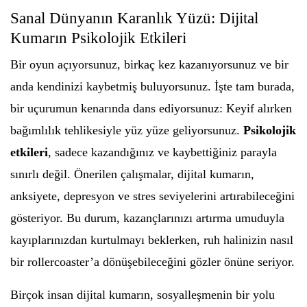
Sanal Dünyanın Karanlık Yüzü: Dijital
Kumarın Psikolojik Etkileri
Bir oyun açıyorsunuz, birkaç kez kazanıyorsunuz ve bir
anda kendinizi kaybetmiş buluyorsunuz. İşte tam burada,
bir uçurumun kenarında dans ediyorsunuz: Keyif alırken
bağımlılık tehlikesiyle yüz yüze geliyorsunuz.
Psikolojik
etkileri
, sadece kazandığınız ve kaybettiğiniz parayla
sınırlı değil. Önerilen çalışmalar, dijital kumarın,
anksiyete, depresyon ve stres seviyelerini artırabileceğini
gösteriyor. Bu durum, kazançlarınızı artırma umuduyla
kayıplarınızdan kurtulmayı beklerken, ruh halinizin nasıl
bir rollercoaster’a dönüşebileceğini gözler önüne seriyor.
Birçok insan dijital kumarın, sosyalleşmenin bir yolu