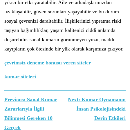
yıkıcı bir etki yaratabilir. Aile ve arkadaşlarınızdan
uzaklaşabilir, güven sorunları yaşayabilir ve bu durum
sosyal çevrenizi daraltabilir. İlişkilerinizi yıpratma riski
taşıyan bağımlılıklar, yaşam kalitenizi ciddi anlamda
düşürebilir. sanal kumarın görünmeyen yüzü, maddi
kayıpların çok ötesinde bir yük olarak karşımıza çıkıyor.
çevrimsiz deneme bonusu veren siteler
kumar siteleri
Yazı
Previous:
Sanal Kumar
Next:
Kumar Oynamanın
gezinmesi
Zararlarıyla İlgili
İnsan Psikolojisindeki
Bilinmesi Gereken 10
Derin Etkileri
Gerçek