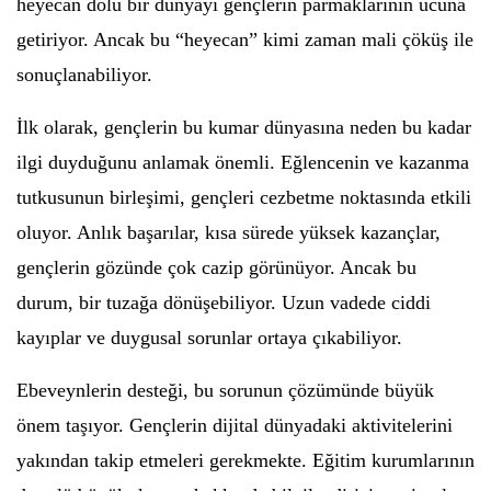
heyecan dolu bir dünyayı gençlerin parmaklarının ucuna
getiriyor. Ancak bu “heyecan” kimi zaman mali çöküş ile
sonuçlanabiliyor.
İlk olarak, gençlerin bu kumar dünyasına neden bu kadar
ilgi duyduğunu anlamak önemli. Eğlencenin ve kazanma
tutkusunun birleşimi, gençleri cezbetme noktasında etkili
oluyor. Anlık başarılar, kısa sürede yüksek kazançlar,
gençlerin gözünde çok cazip görünüyor. Ancak bu
durum, bir tuzağa dönüşebiliyor. Uzun vadede ciddi
kayıplar ve duygusal sorunlar ortaya çıkabiliyor.
Ebeveynlerin desteği, bu sorunun çözümünde büyük
önem taşıyor. Gençlerin dijital dünyadaki aktivitelerini
yakından takip etmeleri gerekmekte. Eğitim kurumlarının