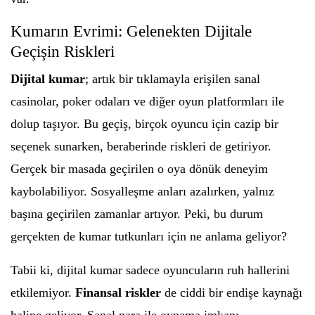
Kumarın Evrimi: Gelenekten Dijitale
Geçişin Riskleri
Dijital kumar
; artık bir tıklamayla erişilen sanal
casinolar, poker odaları ve diğer oyun platformları ile
dolup taşıyor. Bu geçiş, birçok oyuncu için cazip bir
seçenek sunarken, beraberinde riskleri de getiriyor.
Gerçek bir masada geçirilen o oya dönük deneyim
kaybolabiliyor. Sosyalleşme anları azalırken, yalnız
başına geçirilen zamanlar artıyor. Peki, bu durum
gerçekten de kumar tutkunları için ne anlama geliyor?
Tabii ki, dijital kumar sadece oyuncuların ruh hallerini
etkilemiyor.
Finansal riskler
de ciddi bir endişe kaynağı