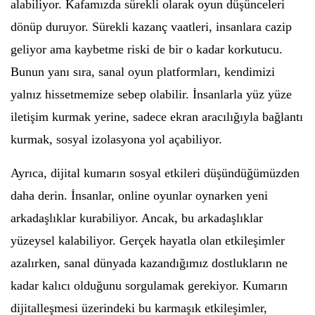
alabiliyor. Kafamızda sürekli olarak oyun düşünceleri
dönüp duruyor. Sürekli kazanç vaatleri, insanlara cazip
geliyor ama kaybetme riski de bir o kadar korkutucu.
Bunun yanı sıra, sanal oyun platformları, kendimizi
yalnız hissetmemize sebep olabilir. İnsanlarla yüz yüze
iletişim kurmak yerine, sadece ekran aracılığıyla bağlantı
kurmak, sosyal izolasyona yol açabiliyor.
Ayrıca, dijital kumarın sosyal etkileri düşündüğümüzden
daha derin. İnsanlar, online oyunlar oynarken yeni
arkadaşlıklar kurabiliyor. Ancak, bu arkadaşlıklar
yüzeysel kalabiliyor. Gerçek hayatla olan etkileşimler
azalırken, sanal dünyada kazandığımız dostlukların ne
kadar kalıcı olduğunu sorgulamak gerekiyor. Kumarın
dijitalleşmesi üzerindeki bu karmaşık etkileşimler,