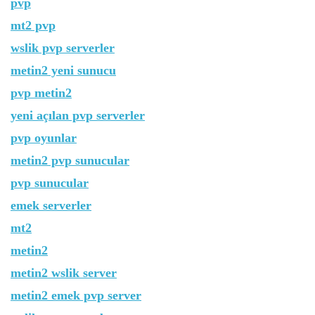
pvp
mt2 pvp
wslik pvp serverler
metin2 yeni sunucu
pvp metin2
yeni açılan pvp serverler
pvp oyunlar
metin2 pvp sunucular
pvp sunucular
emek serverler
mt2
metin2
metin2 wslik server
metin2 emek pvp server