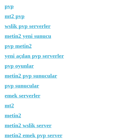
pvp
mt2 pvp
wslik pvp serverler
metin2 yeni sunucu
pvp metin2
yeni açılan pvp serverler
pvp oyunlar
metin2 pvp sunucular
pvp sunucular
emek serverler
mt2
metin2
metin2 wslik server
metin2 emek pvp server