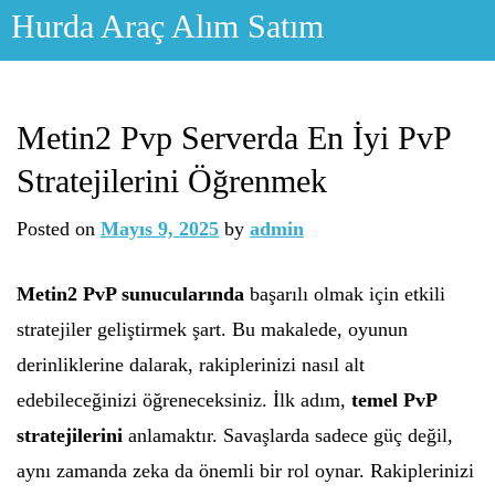
Skip
Hurda Araç Alım Satım
to
content
Metin2 Pvp Serverda En İyi PvP
Stratejilerini Öğrenmek
Posted on
Mayıs 9, 2025
by
admin
Metin2 PvP sunucularında
başarılı olmak için etkili
stratejiler geliştirmek şart. Bu makalede, oyunun
derinliklerine dalarak, rakiplerinizi nasıl alt
edebileceğinizi öğreneceksiniz. İlk adım,
temel PvP
stratejilerini
anlamaktır. Savaşlarda sadece güç değil,
aynı zamanda zeka da önemli bir rol oynar. Rakiplerinizi