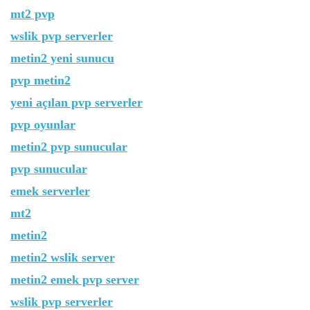
mt2 pvp
wslik pvp serverler
metin2 yeni sunucu
pvp metin2
yeni açılan pvp serverler
pvp oyunlar
metin2 pvp sunucular
pvp sunucular
emek serverler
mt2
metin2
metin2 wslik server
metin2 emek pvp server
wslik pvp serverler