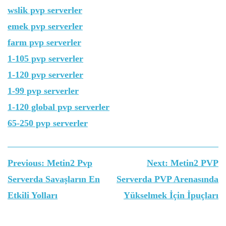
wslik pvp serverler
emek pvp serverler
farm pvp serverler
1-105 pvp serverler
1-120 pvp serverler
1-99 pvp serverler
1-120 global pvp serverler
65-250 pvp serverler
Yazı
Previous:
Metin2 Pvp
Next:
Metin2 PVP
gezinmesi
Serverda Savaşların En
Serverda PVP Arenasında
Etkili Yolları
Yükselmek İçin İpuçları