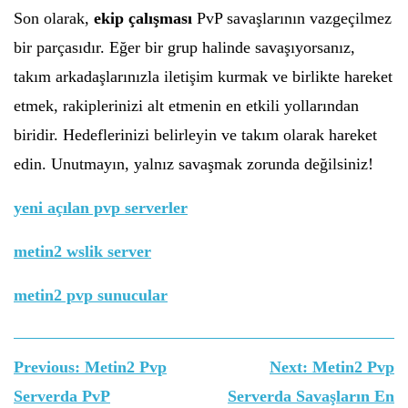
Son olarak,
ekip çalışması
PvP savaşlarının vazgeçilmez
bir parçasıdır. Eğer bir grup halinde savaşıyorsanız,
takım arkadaşlarınızla iletişim kurmak ve birlikte hareket
etmek, rakiplerinizi alt etmenin en etkili yollarından
biridir. Hedeflerinizi belirleyin ve takım olarak hareket
edin. Unutmayın, yalnız savaşmak zorunda değilsiniz!
yeni açılan pvp serverler
metin2 wslik server
metin2 pvp sunucular
Yazı
Previous:
Metin2 Pvp
Next:
Metin2 Pvp
gezinmesi
Serverda PvP
Serverda Savaşların En