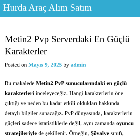
Skip
Hurda Araç Alım Satım
to
content
Metin2 Pvp Serverdaki En Güçlü
Karakterler
Posted on
Mayıs 9, 2025
by
admin
Bu makalede
Metin2 PvP sunucularındaki en güçlü
karakterleri
inceleyeceğiz. Hangi karakterlerin öne
çıktığı ve neden bu kadar etkili oldukları hakkında
detaylı bilgiler sunacağız. PvP dünyasında, karakterlerin
güçleri sadece istatistiklerle değil, aynı zamanda
oyuncu
stratejileriyle
de şekillenir. Örneğin,
Şövalye
sınıfı,