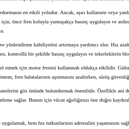
durdurmanın en etkili yoludur. Ancak, aşırı kullanımı veya y
 için, önce fren koluyla yumuşakça basınç uygulayın ve ardınd
ın.
ve yönlendirme kabiliyetini artırmaya yardımcı olur. Hız azal
ken, kontrollü bir şekilde basınç uygulayın ve tekerleklerin bl
ol etmek için motor frenini kullanmak oldukça etkilidir. Gido
tem, fren balatalarının aşınmasını azaltırken, sürüş güvenliğin
transferini göz önünde bulundurmak önemlidir. Özellikle ani 
enleme sağlar. Bunun için vücut ağırlığınızı öne doğru kaydıra
de uygulamak, hem hız tutkunlarının adrenalini yaşamasını sağ