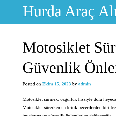
Skip
Hurda Araç Al
to
content
Motosiklet Sür
Güvenlik Önle
Posted on
Ekim 15, 2023
by
admin
Motosiklet sürmek, özgürlük hissiyle dolu heyeca
Motosiklet sürerken en kritik becerilerden biri f
ipuçlarına ve güvenlik önlemlerine değineceğiz.