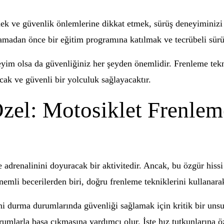
ek ve güvenlik önlemlerine dikkat etmek, sürüş deneyiminizi
amadan önce bir eğitim programına katılmak ve tecrübeli sürüc
yim olsa da güvenliğiniz her şeyden önemlidir. Frenleme tekn
cak ve güvenli bir yolculuk sağlayacaktır.
zel: Motosiklet Frenlem
e adrenalinini doyuracak bir aktivitedir. Ancak, bu özgür hi
 önemli becerilerden biri, doğru frenleme tekniklerini kullanar
i durma durumlarında güvenliği sağlamak için kritik bir unsur
umlarla başa çıkmasına yardımcı olur. İşte hız tutkunlarına öz