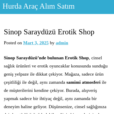
Skip
Hurda Araç Alım Satım
to
content
Sinop Saraydüzü Erotik Shop
Posted on
Mart 3, 2025
by
admin
Sinop Saraydüzü’nde bulunan Erotik Shop
, cinsel
sağlık ürünleri ve erotik oyuncaklar konusunda sunduğu
geniş yelpaze ile dikkat çekiyor. Mağaza, sadece ürün
çeşitliliği ile değil, aynı zamanda
samimi atmosferi
ile
de müşterilerini kendine çekiyor. Burada, alışveriş
yapmak sadece bir ihtiyaç değil, aynı zamanda bir
deneyim haline geliyor. Düşünsenize, cinsel sağlığınıza