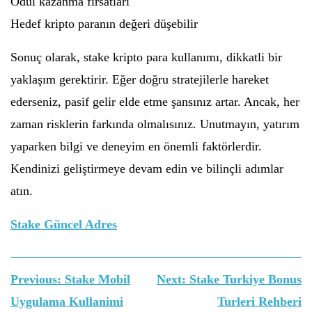
Ödül kazanma fırsatları
Hedef kripto paranın değeri düşebilir
Sonuç olarak, stake kripto para kullanımı, dikkatli bir
yaklaşım gerektirir. Eğer doğru stratejilerle hareket
ederseniz, pasif gelir elde etme şansınız artar. Ancak, her
zaman risklerin farkında olmalısınız. Unutmayın, yatırım
yaparken bilgi ve deneyim en önemli faktörlerdir.
Kendinizi geliştirmeye devam edin ve bilinçli adımlar
atın.
Stake Güncel Adres
Yazı
Previous:
Stake Mobil
Next:
Stake Turkiye Bonus
gezinmesi
Uygulama Kullanimi
Turleri Rehberi