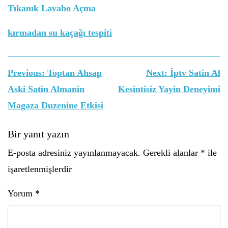
Tıkanık Lavabo Açma
kırmadan su kaçağı tespiti
Yazı
Previous:
Toptan Ahsap
Next:
İptv Satin Al
gezinmesi
Aski Satin Almanin
Kesintisiz Yayin Deneyimi
Magaza Duzenine Etkisi
Bir yanıt yazın
E-posta adresiniz yayınlanmayacak.
Gerekli alanlar
*
ile
işaretlenmişlerdir
Yorum
*