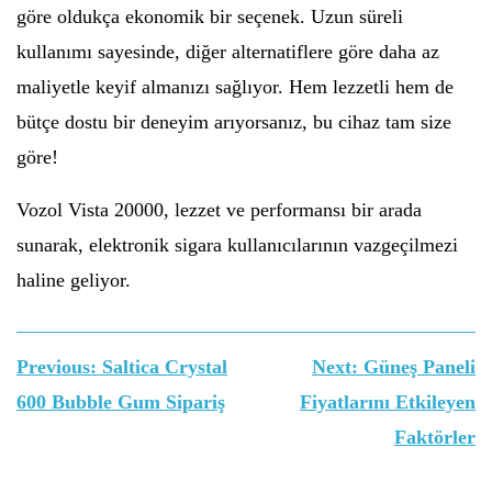
göre oldukça ekonomik bir seçenek. Uzun süreli
kullanımı sayesinde, diğer alternatiflere göre daha az
maliyetle keyif almanızı sağlıyor. Hem lezzetli hem de
bütçe dostu bir deneyim arıyorsanız, bu cihaz tam size
göre!
Vozol Vista 20000, lezzet ve performansı bir arada
sunarak, elektronik sigara kullanıcılarının vazgeçilmezi
haline geliyor.
Yazı
Previous:
Saltica Crystal
Next:
Güneş Paneli
gezinmesi
600 Bubble Gum Sipariş
Fiyatlarını Etkileyen
Faktörler