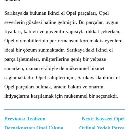
Sarıkaya'da bulunan ikinci el Opel parçaları, Opel
severlerin gözdesi haline gelmiştir. Bu parçalar, uygun
fiyatları, kaliteli ve güvenilir yapısıyla dikkat çekerken,
Opel otomobillerinin performansını korumak isteyenlere
ideal bir çözüm sunmaktadır. Sarıkaya'daki ikinci el
parça işletmeleri, müşterilerine geniş bir yelpaze
sunarken, uzman ekibiyle de mükemmel hizmet
sağlamaktadır. Opel sahipleri için, Sarıkaya'da ikinci el
Opel parçaları bulmak, aracın bakım ve onarım
ihtiyaçlarını karşılamak için mükemmel bir seçenektir.
Yazı
Previous:
Trabzon
Next:
Kayseri Opel
gezinmesi
Dernekpazarı Opel Çıkma
Orjinal Yedek Parça