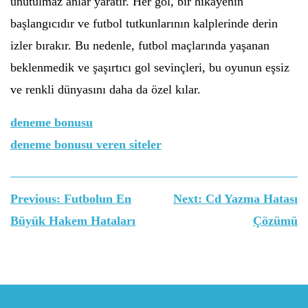
unutulmaz anlar yaratır. Her gol, bir hikayenin
başlangıcıdır ve futbol tutkunlarının kalplerinde derin
izler bırakır. Bu nedenle, futbol maçlarında yaşanan
beklenmedik ve şaşırtıcı gol sevinçleri, bu oyunun eşsiz
ve renkli dünyasını daha da özel kılar.
deneme bonusu
deneme bonusu veren siteler
Yazı
Previous:
Futbolun En
Next:
Cd Yazma Hatası
gezinmesi
Büyük Hakem Hataları
Çözümü