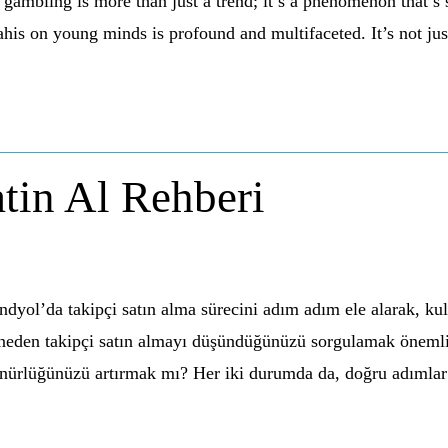
gambling is more than just a trend; it’s a phenomenon that’s 
his on young minds is profound and multifaceted. It’s not just
tin Al Rehberi
dyol’da takipçi satın alma sürecini adım adım ele alarak, kull
, neden takipçi satın almayı düşündüğünüzü sorgulamak önemlid
ünürlüğünüzü artırmak mı? Her iki durumda da, doğru adımla