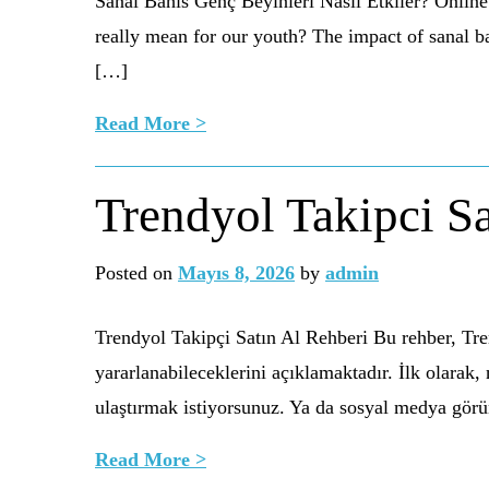
Sanal Bahis Genç Beyinleri Nasıl Etkiler? Online 
really mean for our youth? The impact of sanal ba
[…]
Read More >
Trendyol Takipci Sa
Posted on
Mayıs 8, 2026
by
admin
Trendyol Takipçi Satın Al Rehberi Bu rehber, Tren
yararlanabileceklerini açıklamaktadır. İlk olarak
ulaştırmak istiyorsunuz. Ya da sosyal medya gör
Read More >