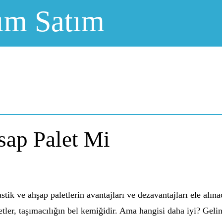
ım Satım
sap Palet Mi
tik ve ahşap paletlerin avantajları ve dezavantajları ele alın
letler, taşımacılığın bel kemiğidir. Ama hangisi daha iyi? Geli