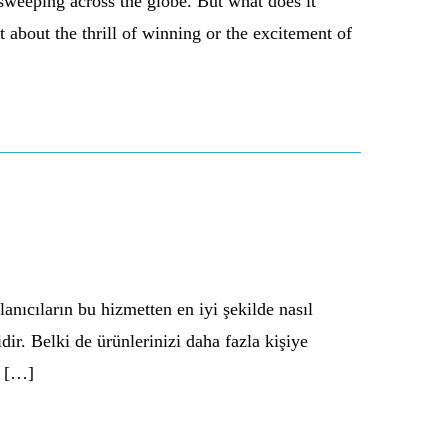
sweeping across the globe. But what does it
 about the thrill of winning or the excitement of
anıcıların bu hizmetten en iyi şekilde nasıl
ir. Belki de ürünlerinizi daha fazla kişiye
r […]